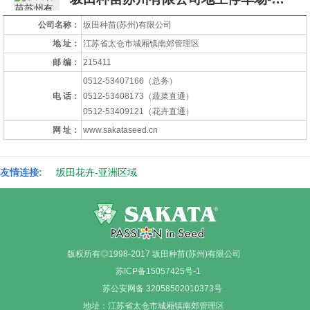
公司名称：
坂田种苗(苏州)有限公司
地
址：
江苏省太仓市城厢镇南郊管理区
邮
编：
215411
0512-53407166（总务）
电
话：
0512-53408173（蔬菜直通）
0512-53409121（花卉直通）
网
址：
www.sakataseed.cn
友情连接:
坂田花卉-亚洲区域
版权所有◎1998-2017 坂田种苗(苏州)有限公司
苏ICP备15057425号-1
苏公安网备 32058502010373号
地址：江苏省太仓市城厢镇南郊管理区